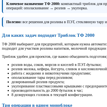
Ключевое назначение ТФ 2000:
компактный триблок для пр
операций: ополаскивание → розлив → укупорка.
Полезно:
все решения для розлива в ПЭТ, стеклянную тару 
Для каких задач подходит Триблок ТФ 2000
ТФ 2000 выбирают для предприятий, которым нужна автоматиз
подходит для участков розлива напитков, молочной продукции 
Триблок удобен для проектов, где важно объединить подготов
розлив воды, соков, морсов и киселей в ПЭТ-бутылки;
розлив молока, кефира, йогурта, сливок и кисломолочно
работа с жидкими и вязкотекучими продуктами;
ополаскивание тары перед розливом;
дозированный розлив продукта;
укупоривание пластмассовыми крышками с предохранит
производительность до 2000 бутылок в час;
8 дозирующих головок в текущей конфигурации.
Три операции в одном моноблоке