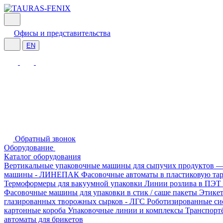
Офисы и представительства
EN
Обратный звонок
Оборудование
Каталог оборудования
Вертикальные упаковочные машины для сыпучих продукто
машины - ЛИНЕПАК
Фасовочные автоматы в пластиковую т
Термоформеры для вакуумной упаковки
Линии розлива в ПЭТ
Фасовочные машины для упаковки в стик / саше пакеты
Этике
глазированных творожных сырков - ЛГС
Роботизированные си
картонные короба
Упаковочные линии и комплексы
Транспорт
автоматы для брикетов