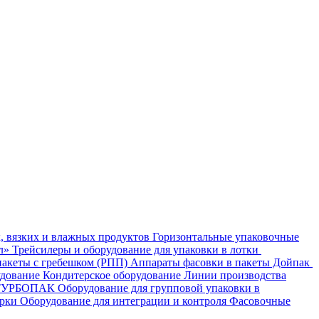
, вязких и влажных продуктов
Горизонтальные упаковочные
ал»
Трейсилеры и оборудование для упаковки в лотки
пакеты с гребешком (РПП)
Аппараты фасовки в пакеты Дойпак
удование
Кондитерское оборудование
Линии производства
- ТУРБОПАК
Оборудование для групповой упаковки в
орки
Оборудование для интеграции и контроля
Фасовочные