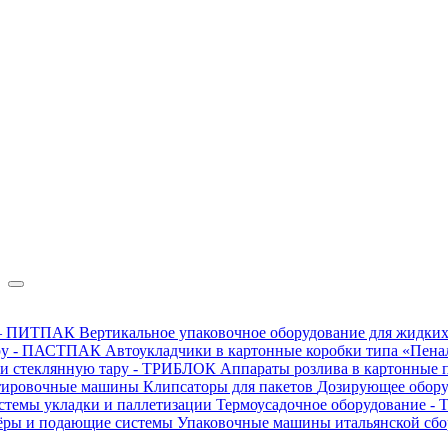
в — ПИТПАК
Вертикальное упаковочное оборудование для жидких
ару - ПАСТПАК
Автоукладчики в картонные коробки типа «Пен
 и стеклянную тару - ТРИБЛОК
Аппараты розлива в картонные 
тировочные машины
Клипсаторы для пакетов
Дозирующее обор
стемы укладки и паллетизации
Термоусадочное оборудование 
ёры и подающие системы
Упаковочные машины итальянской сб