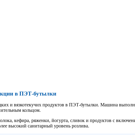
укции в ПЭТ-бутылки
их и вязкотекучих продуктов в ПЭТ-бутылки. Машина выполняе
нительным кольцом.
молока, кефира, ряженки, йогурта, сливок и продуктов с включ
олее высокий санитарный уровень розлива.