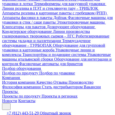
упаковки в лотки
Термоформеры для вакуумной упаковки
Линии розлива в ПЭТ и стеклянную тару - ТРИБЛОК
Аппараты розлива в картонные пакеты с гребешком (РПП)
Аппараты фасовки в пакеты Дойпак
Фасовочные машины для
упаковки в стик / саше пакеты
Этикетировочные машины
Клипсаторы для пакетов
Дозирующее оборудование
Кондитерское оборудование
Линии производства
глазированных творожных сырков - ЛГС
Роботизированные
системы укладки и паллетизации
Термоусадочное
оборудование - ТУРБОПАК
Оборудование для групповой
упаковки в картонные короба
Упаковочные линии и
комплексы
Транспортёры и подающие системы
Упаковочные
машины итальянской сборки
Оборудование для интеграции и
контроля
Фасовочные автоматы для брикетов
Подбор оборудования
Подбор по продукту
Подбор по упаковке
Компания
История компании
Качество
Отзывы
Производство
Философия компании
Стать дистрибьютором
Вакансии
Проекты
Проекты по продукту
Проекты в регионах
Новости
Контакты
+7 (812) 443-51-29
Обратный звонок