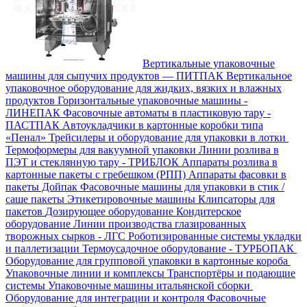
Вертикальные упаковочные
машины для сыпучих продуктов — ПИТПАК
Вертикальное
упаковочное оборудование для жидких, вязких и влажных
продуктов
Горизонтальные упаковочные машины -
ЛИНЕПАК
Фасовочные автоматы в пластиковую тару -
ПАСТПАК
Автоукладчики в картонные коробки типа
«Пенал»
Трейсилеры и оборудование для упаковки в лотки
Термоформеры для вакуумной упаковки
Линии розлива в
ПЭТ и стеклянную тару - ТРИБЛОК
Аппараты розлива в
картонные пакеты с гребешком (РПП)
Аппараты фасовки в
пакеты Дойпак
Фасовочные машины для упаковки в стик /
саше пакеты
Этикетировочные машины
Клипсаторы для
пакетов
Дозирующее оборудование
Кондитерское
оборудование
Линии производства глазированных
творожных сырков - ЛГС
Роботизированные системы укладки
и паллетизации
Термоусадочное оборудование - ТУРБОПАК
Оборудование для групповой упаковки в картонные короба
Упаковочные линии и комплексы
Транспортёры и подающие
системы
Упаковочные машины итальянской сборки
Оборудование для интеграции и контроля
Фасовочные