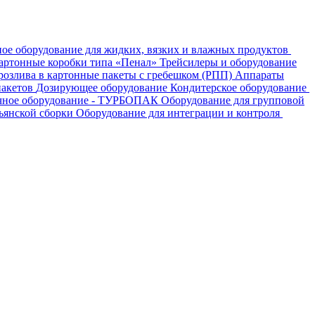
ое оборудование для жидких, вязких и влажных продуктов
картонные коробки типа «Пенал»
Трейсилеры и оборудование
розлива в картонные пакеты с гребешком (РПП)
Аппараты
пакетов
Дозирующее оборудование
Кондитерское оборудование
чное оборудование - ТУРБОПАК
Оборудование для групповой
ьянской сборки
Оборудование для интеграции и контроля