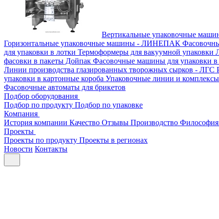
Вертикальные упаковочные маш
Горизонтальные упаковочные машины - ЛИНЕПАК
Фасовочны
для упаковки в лотки
Термоформеры для вакуумной упаковки
фасовки в пакеты Дойпак
Фасовочные машины для упаковки в 
Линии производства глазированных творожных сырков - ЛГС
упаковки в картонные короба
Упаковочные линии и комплекс
Фасовочные автоматы для брикетов
Подбор оборудования
Подбор по продукту
Подбор по упаковке
Компания
История компании
Качество
Отзывы
Производство
Философия
Проекты
Проекты по продукту
Проекты в регионах
Новости
Контакты