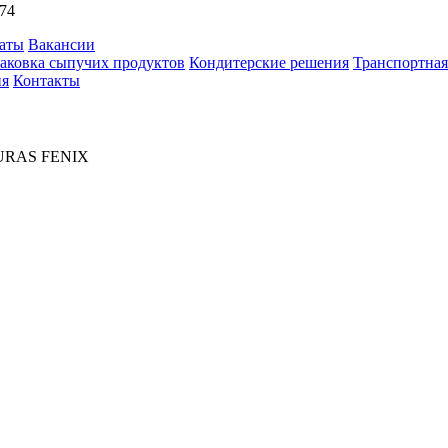
74
аты
Вакансии
аковка сыпучих продуктов
Кондитерские решения
Транспортная
ия
Контакты
URAS FENIX