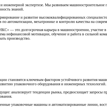
нженерной экспертизе. Мы развиваем машиностроительное про
нность знаний.
ирование и развитие высококвалифицированных специалистов
в по автоматизации, мехатронике и контролю качества на совр
КС» — это долгосрочная карьера в машиностроении, участие в
ма нефинансовой мотивации, обучение и работа в сильной ком
вать производство.
ации становятся ключевым фактором устойчивого развития м
развитию упаковочного оборудования и инженерных технологий.
удущее: анализирует тенденции рынка, предвосхищает запросы п
ования.
нные упаковочные машины и автоматизированные линии, востре