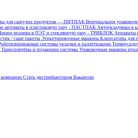
ины для сыпучих продуктов — ПИТПАК
Вертикальное упаковочн
е автоматы в пластиковую тару - ПАСТПАК
Автоукладчики в 
Линии розлива в ПЭТ и стеклянную тару - ТРИБЛОК
Аппараты 
стик / саше пакеты
Этикетировочные машины
Клипсаторы для 
Роботизированные системы укладки и паллетизации
Термоусадо
ы
Транспортёры и подающие системы
Упаковочные машины итал
 компании
Стать дистрибьютором
Вакансии