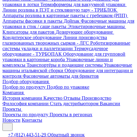
упаковки в лотки
Термоформеры для вакуумной упаковки
Линии розлива в ПЭТ и стеклянную тару - ТРИБЛОК
Аппараты розлива в картонные пакеты с гребешком (РПП)
Аппараты фасовки в пакеты Дойпак
Фасовочные машины для
упаковки в стик / саше пакеты
Этикетировочные машины
Клипсаторы для пакетов
Дозирующее оборудование
Кондитерское оборудование
Линии производства
глазированных творожных сырков - ЛГС
Роботизированные
системы укладки и паллетизации
Термоусадочное
оборудование - ТУРБОПАК
Оборудование для групповой
упаковки в картонные короба
Упаковочные линии и
комплексы
Транспортёры и подающие системы
Упаковочные
машины итальянской сборки
Оборудование для интеграции и
контроля
Фасовочные автоматы для брикетов
Подбор оборудования
Подбор по продукту
Подбор по упаковке
Компания
История компании
Качество
Отзывы
Производство
Философия компании
Стать дистрибьютором
Вакансии
Проекты
Проекты по продукту
Проекты в регионах
Новости
Контакты
+7 (812) 443-51-29
Обратный звонок