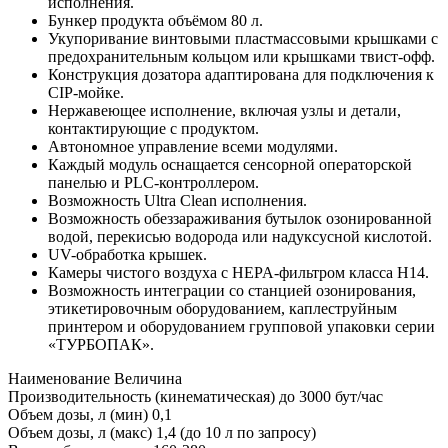
исполнения.
Бункер продукта объёмом 80 л.
Укупоривание винтовыми пластмассовыми крышками с
предохранительным кольцом или крышками твист-офф.
Конструкция дозатора адаптирована для подключения к
CIP-мойке.
Нержавеющее исполнение, включая узлы и детали,
контактирующие с продуктом.
Автономное управление всеми модулями.
Каждый модуль оснащается сенсорной операторской
панелью и PLC-контроллером.
Возможность Ultra Clean исполнения.
Возможность обеззараживания бутылок озонированной
водой, перекисью водорода или надуксусной кислотой.
UV-обработка крышек.
Камеры чистого воздуха с HEPA-фильтром класса H14.
Возможность интеграции со станцией озонирования,
этикетировочным оборудованием, каплеструйным
принтером и оборудованием групповой упаковки серии
«ТУРБОПАК».
Наименование
Величина
Производительность (кинематическая) до
3000 бут/час
Объем дозы, л (мин)
0,1
Объем дозы, л (макс)
1,4 (до 10 л по запросу)