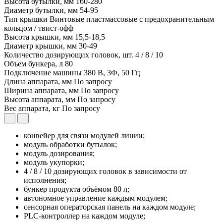
Высота бутылки, мм
160-280
Диаметр бутылки, мм
54-95
Тип крышки
Винтовые пластмассовые с предохранительным
кольцом / твист-офф
Высота крышки, мм
15,5-18,5
Диаметр крышки, мм
30-49
Количество дозирующих головок, шт.
4 / 8 / 10
Объем бункера, л
80
Подключение машины
380 В, 3Ф, 50 Гц
Длина аппарата, мм
По запросу
Ширина аппарата, мм
По запросу
Высота аппарата, мм
По запросу
Вес аппарата, кг
По запросу
конвейер для связи модулей линии;
модуль обработки бутылок;
модуль дозирования;
модуль укупорки;
4 / 8 / 10 дозирующих головок в зависимости от
исполнения;
бункер продукта объёмом 80 л;
автономное управление каждым модулем;
сенсорная операторская панель на каждом модуле;
PLC-контроллер на каждом модуле;