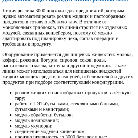
Линия розлива 3000 подходит для предприятий, которым
нужно автоматизировать розлив жидких и пастообразных
продуктов в готовую жёсткую тару. В отличие от
моноблочных триблоков, эта линия строится из отдельных
модулей, связанных конвейером, поэтому её можно
адаптировать под планировку цеха, состав операций и
требования к продукту.
Оборудование применяется для пищевых жидкостей: молока,
кефира, ряженки, йогурта, сиропов, соков, воды,
растительного масла, кетчупа и другой продукции. Также
линия может использоваться для непищевых жидкостей:
жидких моющих средств, шампуней, отбеливателей и других
продуктов при подборе соответствующей конфигурации.
розлив жидких и пастообразных продуктов в жёсткую
тару;
работа с ПЭТ-бутылками, стеклянными банками,
бутылками и канистрами;
модуль обработки бутылок;
модуль дозирования;
модуль укупорки;
соединение модулей конвейером;
производительность до 3000 бутылок в час;