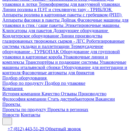
упаковки в лотки
Термоформеры для вакуумной упаковки
Линии розлива в ПЭТ и стеклянную тару - ТРИБЛОК
Аппараты розлива в картонные пакеты с гребешком (РПП)
Аппараты фасовки в пакеты Дойпак
Фасовочные машины для
упаковки в стик / саше пакеты
Этикетировочные машины
Клипсаторы для пакетов
Дозирующее оборудование
Кондитерское оборудование
Линии производства
глазированных творожных сырков - ЛГС
Роботизированные
системы укладки и паллетизации
Термоусадочное
оборудование - ТУРБОПАК
Оборудование для групповой
упаковки в картонные короба
Упаковочные линии и
комплексы
Транспортёры и подающие системы
Упаковочные
машины итальянской сборки
Оборудование для интеграции и
контроля
Фасовочные автоматы для брикетов
Подбор оборудования
Подбор по продукту
Подбор по упаковке
Компания
История компании
Качество
Отзывы
Производство
Философия компании
Стать дистрибьютором
Вакансии
Проекты
Проекты по продукту
Проекты в регионах
Новости
Контакты
+7 (812) 443-51-29
Обратный звонок