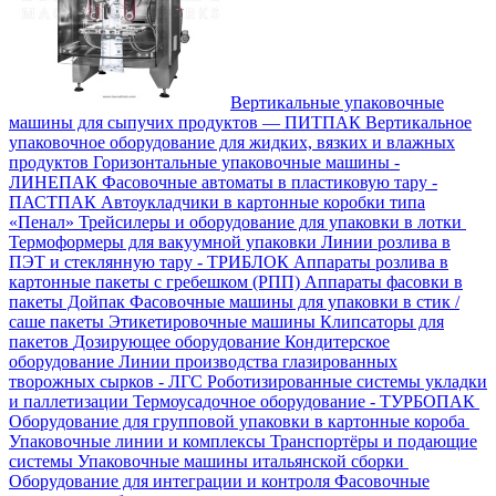
Вертикальные упаковочные
машины для сыпучих продуктов — ПИТПАК
Вертикальное
упаковочное оборудование для жидких, вязких и влажных
продуктов
Горизонтальные упаковочные машины -
ЛИНЕПАК
Фасовочные автоматы в пластиковую тару -
ПАСТПАК
Автоукладчики в картонные коробки типа
«Пенал»
Трейсилеры и оборудование для упаковки в лотки
Термоформеры для вакуумной упаковки
Линии розлива в
ПЭТ и стеклянную тару - ТРИБЛОК
Аппараты розлива в
картонные пакеты с гребешком (РПП)
Аппараты фасовки в
пакеты Дойпак
Фасовочные машины для упаковки в стик /
саше пакеты
Этикетировочные машины
Клипсаторы для
пакетов
Дозирующее оборудование
Кондитерское
оборудование
Линии производства глазированных
творожных сырков - ЛГС
Роботизированные системы укладки
и паллетизации
Термоусадочное оборудование - ТУРБОПАК
Оборудование для групповой упаковки в картонные короба
Упаковочные линии и комплексы
Транспортёры и подающие
системы
Упаковочные машины итальянской сборки
Оборудование для интеграции и контроля
Фасовочные