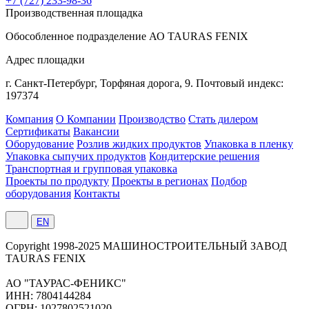
+7 (727) 233-98-36
Производственная площадка
Обособленное подразделение АО TAURAS FENIX
Адрес площадки
г. Санкт-Петербург,
Торфяная
дорога, 9.
Почтовый индекс:
197374
Компания
О Компании
Производство
Стать дилером
Сертификаты
Вакансии
Оборудование
Розлив жидких продуктов
Упаковка в пленку
Упаковка сыпучих продуктов
Кондитерские решения
Транспортная и групповая упаковка
Проекты по продукту
Проекты в регионах
Подбор
оборудования
Контакты
EN
Сopyright 1998-2025 МАШИНОСТРОИТЕЛЬНЫЙ ЗАВОД
TAURAS FENIX
АО "ТАУРАС-ФЕНИКС"
ИНН: 7804144284
ОГРН: 1027802521020