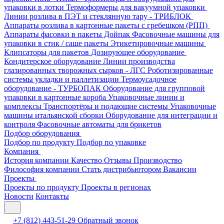
упаковки в лотки
Термоформеры для вакуумной упаковки
Линии розлива в ПЭТ и стеклянную тару - ТРИБЛОК
Аппараты розлива в картонные пакеты с гребешком (РПП)
Аппараты фасовки в пакеты Дойпак
Фасовочные машины для
упаковки в стик / саше пакеты
Этикетировочные машины
Клипсаторы для пакетов
Дозирующее оборудование
Кондитерское оборудование
Линии производства
глазированных творожных сырков - ЛГС
Роботизированные
системы укладки и паллетизации
Термоусадочное
оборудование - ТУРБОПАК
Оборудование для групповой
упаковки в картонные короба
Упаковочные линии и
комплексы
Транспортёры и подающие системы
Упаковочные
машины итальянской сборки
Оборудование для интеграции и
контроля
Фасовочные автоматы для брикетов
Подбор оборудования
Подбор по продукту
Подбор по упаковке
Компания
История компании
Качество
Отзывы
Производство
Философия компании
Стать дистрибьютором
Вакансии
Проекты
Проекты по продукту
Проекты в регионах
Новости
Контакты
+7 (812) 443-51-29
Обратный звонок